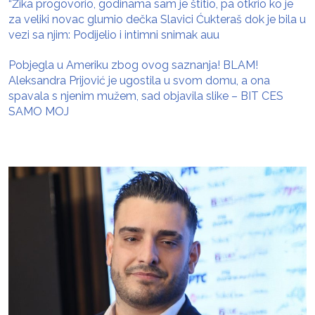
“Žika progovorio, godinama sam je štitio, pa otkrio ko je
za veliki novac glumio dečka Slavici Ćukteraš dok je bila u
vezi sa njim: Podijelio i intimni snimak auu
Pobjegla u Ameriku zbog ovog saznanja! BLAM!
Aleksandra Prijović je ugostila u svom domu, a ona
spavala s njenim mužem, sad objavila slike – BIT CES
SAMO MOJ