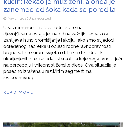
kući!”: Rekao je muž ženi, a onda je
zanemeo od šoka kada se porodila
May 23, 2026
Uncategorized
U savremenom društvu, odnos prema
djevojčicama ostaje jedna od najvažnijih tema koja
zahtijeva hitno promišljanje i akciju. Iako smo svjedoci
određenog napretka u oblasti rodne ravnopravnosti,
brojne kulture širom svijeta i dalje se drže duboko
ukorijenjenih predrasuda i stereotipa koje negativno utječu
na percepciju i vrijednost ženske djece. Ova situacija je
posebno izražena u različitim segmentima
svakodnevnog…
READ MORE