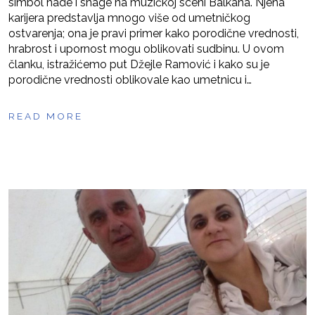
simbol nade i snage na muzičkoj sceni Balkana. Njena
karijera predstavlja mnogo više od umetničkog
ostvarenja; ona je pravi primer kako porodične vrednosti,
hrabrost i upornost mogu oblikovati sudbinu. U ovom
članku, istražićemo put Džejle Ramović i kako su je
porodične vrednosti oblikovale kao umetnicu i…
READ MORE