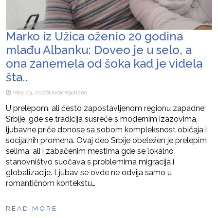
Marko iz Užica oženio 20 godina
mlađu Albanku: Doveo je u selo, a
ona zanemela od šoka kad je videla
šta..
May 23, 2026
Uncategorized
U prelepom, ali često zapostavljenom regionu zapadne
Srbije, gde se tradicija susreće s modernim izazovima,
ljubavne priče donose sa sobom kompleksnost običaja i
socijalnih promena. Ovaj deo Srbije obeležen je prelepim
selima, ali i zabačenim mestima gde se lokalno
stanovništvo suočava s problemima migracija i
globalizacije. Ljubav se ovde ne odvija samo u
romantičnom kontekstu…
READ MORE