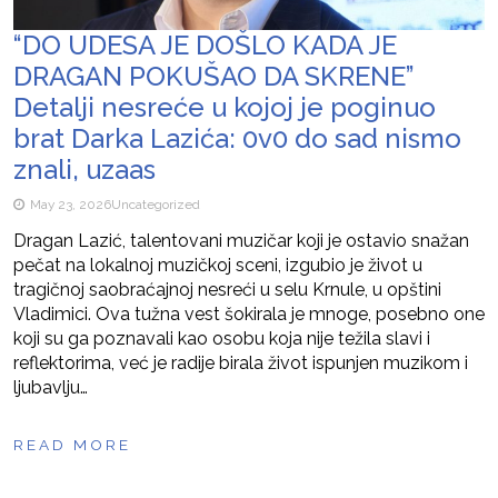
“DO UDESA JE DOŠLO KADA JE
DRAGAN POKUŠAO DA SKRENE”
Detalji nesreće u kojoj je poginuo
brat Darka Lazića: 0v0 do sad nismo
znali, uzaas
May 23, 2026
Uncategorized
Dragan Lazić, talentovani muzičar koji je ostavio snažan
pečat na lokalnoj muzičkoj sceni, izgubio je život u
tragičnoj saobraćajnoj nesreći u selu Krnule, u opštini
Vladimici. Ova tužna vest šokirala je mnoge, posebno one
koji su ga poznavali kao osobu koja nije težila slavi i
reflektorima, već je radije birala život ispunjen muzikom i
ljubavlju…
READ MORE