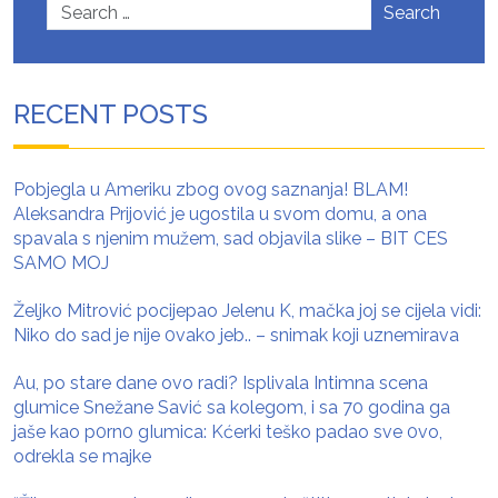
Search
RECENT POSTS
Pobjegla u Ameriku zbog ovog saznanja! BLAM!
Aleksandra Prijović je ugostila u svom domu, a ona
spavala s njenim mužem, sad objavila slike – BIT CES
SAMO MOJ
Željko Mitrović pocijepao Jelenu K, mačka joj se cijela vidi:
Niko do sad je nije 0vako jeb.. – snimak koji uznemirava
Au, po stare dane ovo radi? Isplivala Intimna scena
glumice Snežane Savić sa kolegom, i sa 70 godina ga
jaše kao p0rn0 gIumica: Kćerki teško padao sve 0vo,
odrekla se majke