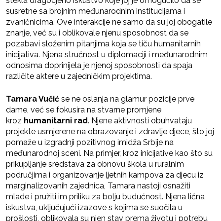
stekla dragocjeno iskustvo koje joj je omogućilo da se
susretne sa brojnim međunarodnim institucijama i
zvaničnicima. Ove interakcije ne samo da su joj obogatile
znanje, već su i oblikovale njenu sposobnost da se
pozabavi složenim pitanjima koja se tiču humanitarnih
inicijativa. Njena stručnost u diplomaciji i međunarodnim
odnosima doprinijela je njenoj sposobnosti da spaja
različite aktere u zajedničkim projektima.
Tamara Vučić
se ne oslanja na glamur pozicije prve
dame, već se fokusira na stvarne promjene
kroz
humanitarni rad
. Njene aktivnosti obuhvataju
projekte usmjerene na obrazovanje i zdravlje djece, što joj
pomaže u izgradnji pozitivnog imidža Srbije na
međunarodnoj sceni. Na primjer, kroz inicijative kao što su
prikupljanje sredstava za obnovu škola u ruralnim
područjima i organizovanje ljetnih kampova za djecu iz
marginalizovanih zajednica, Tamara nastoji osnažiti
mlade i pružiti im priliku za bolju budućnost. Njena lična
iskustva, uključujući izazove s kojima se suočila u
prošlosti, oblikovala su njen stav prema životu i potrebu