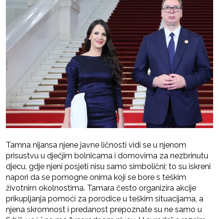
Tamna nijansa njene javne ličnosti vidi se u njenom
prisustvu u dječjim bolnicama i domovima za nezbrinutu
djecu, gdje njeni posjeti nisu samo simbolični; to su iskreni
napori da se pomogne onima koji se bore s teškim
životnim okolnostima. Tamara često organizira akcije
prikupljanja pomoći za porodice u teškim situacijama, a
njena skromnost i predanost prepoznate su ne samo u