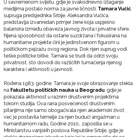
U savremenom svijetu, gdje je svakodnevno izlaganje
medijima postalo norma za javne ličnosti,
Tamara Vučić
,
supruga predsjednika Srbije, Aleksandra Vučića,
predstavlja izvanredan primjer žene koja uspješno
balansira između obaveza javnog života i privatne sfere.
Njena sposobnost da ostane suzdržana i fokusirana na
humanitarne projekte čini je jedinstvenom figurom u
političkom pejzažu ovog regiona. Dok njen suprug vodi
teške političke bitke, Tamara se trudi da održi svoju
privatnost, što dovodi do različitih tumačenja njenog
karaktera i aktivnosti u javnosti.
Rođena 1983. godine, Tamara je svoje obrazovanje stekla
na
Fakultetu političkih nauka u Beogradu
, gdje je
pokazala aktivnost u raznim društvenim projektima
tokom studija. Ova rana posvećenost društvenim
pitanjima nije samo obogaćivala njen akademski život,
već je postavila temelje za njen budući angažman u
humanitarnom radu. Godine 2010., zaposlila se u
Ministarstvu vanjskih poslova Republike Srbije, gdje je