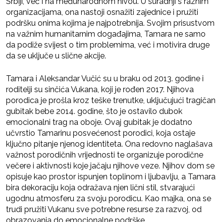
Srbiji, već i na međunarodnom nivou. U suradnji s raznim
organizacijama, ona nastoji osnažiti zajednice i pružiti
podršku onima kojima je najpotrebnija. Svojim prisustvom
na važnim humanitarnim događajima, Tamara ne samo
da podiže svijest o tim problemima, već i motivira druge
da se uključe u slične akcije.
Tamara i Aleksandar Vučić su u braku od 2013. godine i
roditelji su sinčića Vukana, koji je rođen 2017. Njihova
porodica je prošla kroz teške trenutke, uključujući tragičan
gubitak bebe 2014. godine, što je ostavilo dubok
emocionalni trag na oboje. Ovaj gubitak je dodatno
učvrstio Tamarinu posvećenost porodici, koja ostaje
ključno pitanje njenog identiteta. Ona redovno naglašava
važnost porodičnih vrijednosti te organizuje porodične
večere i aktivnosti koje jačaju njihove veze. Njihov dom se
opisuje kao prostor ispunjen toplinom i ljubavlju, a Tamara
bira dekoraciju koja odražava njen lični stil, stvarajući
ugodnu atmosferu za svoju porodicu. Kao majka, ona se
trudi pružiti Vukanu sve potrebne resurse za razvoj, od
obrazovanja do emocionalne podrške.