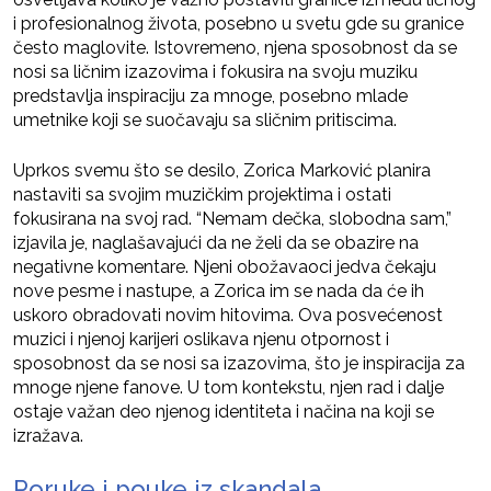
i profesionalnog života, posebno u svetu gde su granice
često maglovite. Istovremeno, njena sposobnost da se
nosi sa ličnim izazovima i fokusira na svoju muziku
predstavlja inspiraciju za mnoge, posebno mlade
umetnike koji se suočavaju sa sličnim pritiscima.
Uprkos svemu što se desilo, Zorica Marković planira
nastaviti sa svojim muzičkim projektima i ostati
fokusirana na svoj rad. “Nemam dečka, slobodna sam,”
izjavila je, naglašavajući da ne želi da se obazire na
negativne komentare. Njeni obožavaoci jedva čekaju
nove pesme i nastupe, a Zorica im se nada da će ih
uskoro obradovati novim hitovima. Ova posvećenost
muzici i njenoj karijeri oslikava njenu otpornost i
sposobnost da se nosi sa izazovima, što je inspiracija za
mnoge njene fanove. U tom kontekstu, njen rad i dalje
ostaje važan deo njenog identiteta i načina na koji se
izražava.
Poruke i pouke iz skandala