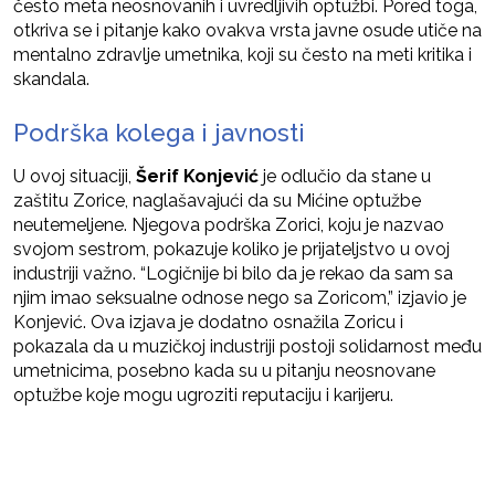
često meta neosnovanih i uvredljivih optužbi. Pored toga,
otkriva se i pitanje kako ovakva vrsta javne osude utiče na
mentalno zdravlje umetnika, koji su često na meti kritika i
skandala.
Podrška kolega i javnosti
U ovoj situaciji,
Šerif Konjević
je odlučio da stane u
zaštitu Zorice, naglašavajući da su Mićine optužbe
neutemeljene. Njegova podrška Zorici, koju je nazvao
svojom sestrom, pokazuje koliko je prijateljstvo u ovoj
industriji važno. “Logičnije bi bilo da je rekao da sam sa
njim imao seksualne odnose nego sa Zoricom,” izjavio je
Konjević. Ova izjava je dodatno osnažila Zoricu i
pokazala da u muzičkoj industriji postoji solidarnost među
umetnicima, posebno kada su u pitanju neosnovane
optužbe koje mogu ugroziti reputaciju i karijeru.