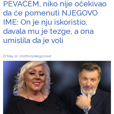
PEVAČEM, niko nije očekivao
da će pomenuti NJEGOVO
IME: On je nju iskoristio,
davala mu je tezge, a ona
umislila da je voli
May 10, 2026
Uncategorized