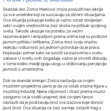
Skandal oko Zorice Marković može poslužiti kao lekcija
za sve umetnike koji se suočavaju sa sličnim situacijama.
Ova situacija pokazuje koliko je važno ostati dosljedan
sebi i svojim vrednostima, bez obzira na pritisak spoljnog
sveta. Takođe, ukazuje na potrebu za većim
razumevanjem i empatijom prema onima koji su podložni
javnom pritisku i kritikama. Zorica, kroz svoju snažnu
reakciju i odlučnost, još jednom potvrđuje da je prava
inspiracija i primer kako se suočiti sa izazovima u svetu
zabave. U svetlu ovih događaja, važno je otvoriti diskusiju
o tome koliko mediji igraju ulogu u oblikovanju percepcije
javnosti o umetnicima.
Dok se skandal smiruje i Zorica nastavlja sa svojim
muzičkim projektima, jasno je da će ostati snažna figura u
muzičkoj industriji. Njena otpornost i strast prema muzici
zasigurno će je voditi unapred, dok će njeni fanovi
nastaviti da je podržavaju kroz sve izazove koje donosi
javni život. Ova situacija će, bez sumnje, ostaviti trag u