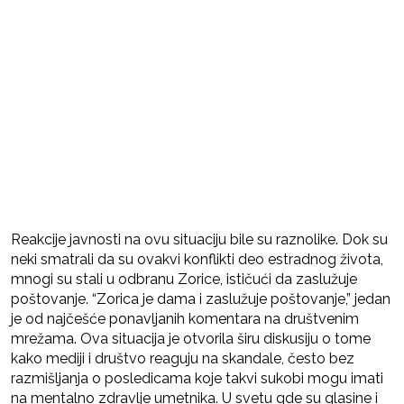
Reakcije javnosti na ovu situaciju bile su raznolike. Dok su
neki smatrali da su ovakvi konflikti deo estradnog života,
mnogi su stali u odbranu Zorice, ističući da zaslužuje
poštovanje. “Zorica je dama i zaslužuje poštovanje,” jedan
je od najčešće ponavljanih komentara na društvenim
mrežama. Ova situacija je otvorila širu diskusiju o tome
kako mediji i društvo reaguju na skandale, često bez
razmišljanja o posledicama koje takvi sukobi mogu imati
na mentalno zdravlje umetnika. U svetu gde su glasine i