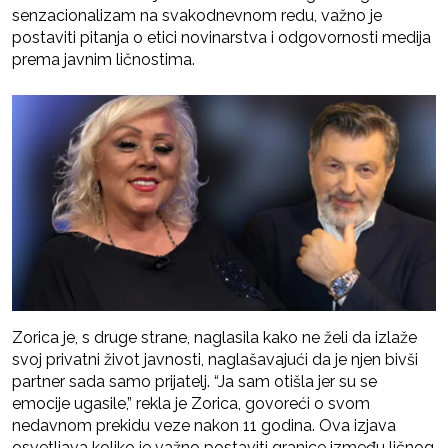
senzacionalizam na svakodnevnom redu, važno je
postaviti pitanja o etici novinarstva i odgovornosti medija
prema javnim ličnostima.
Zorica je, s druge strane, naglasila kako ne želi da izlaže
svoj privatni život javnosti, naglašavajući da je njen bivši
partner sada samo prijatelj. “Ja sam otišla jer su se
emocije ugasile,” rekla je Zorica, govoreći o svom
nedavnom prekidu veze nakon 11 godina. Ova izjava
osvetljava koliko je važno postaviti granice između ličnog