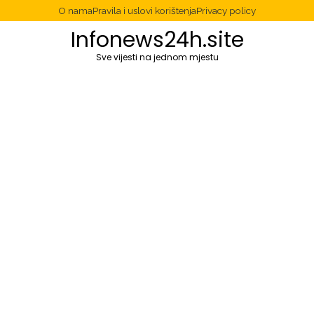
O nama
Pravila i uslovi korištenja
Privacy policy
Infonews24h.site
Sve vijesti na jednom mjestu