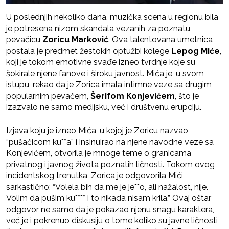
U poslednjih nekoliko dana, muzička scena u regionu bila
je potresena nizom skandala vezanih za poznatu
pevačicu
Zoricu Marković
. Ova talentovana umetnica
postala je predmet žestokih optužbi kolege
Lepog Miće
,
koji je tokom emotivne svađe izneo tvrdnje koje su
šokirale njene fanove i široku javnost. Mića je, u svom
istupu, rekao da je Zorica imala intimne veze sa drugim
popularnim pevačem,
Šerifom Konjevićem
, što je
izazvalo ne samo medijsku, već i društvenu erupciju.
Izjava koju je izneo Mića, u kojoj je Zoricu nazvao
“pušačicom ku**a” i insinuirao na njene navodne veze sa
Konjevićem, otvorila je mnoge teme o granicama
privatnog i javnog života poznatih ličnosti. Tokom ovog
incidentskog trenutka, Zorica je odgovorila Mići
sarkastično: “Volela bih da me je je**o, ali nažalost, nije.
Volim da pušim ku**** i to nikada nisam krila.” Ovaj oštar
odgovor ne samo da je pokazao njenu snagu karaktera,
već je i pokrenuo diskusiju o tome koliko su javne ličnosti