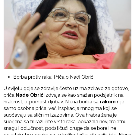
Borba protiv raka: Priča o Nadi Obrić
U svijetu gdje se zdravlje često uzima zdravo za gotovo,
priča
Nade Obrić
izdvaja se kao snažan podsjetnik na
hrabrost, otpornost i ljubav. Njena borba sa
rakom
nije
samo osobna priča, već inspiracija mnogima koji se
suočavaju sa sličnim izazovima. Ova hrabra žena je,
suočena sa tri različite vrste raka, pokazala nevjerojatnu
snagu i odlučnost, podstičući druge da se bore i ne
odustaju, bez obzira na to koliko teška situacija bila. Njena