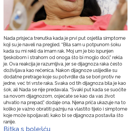
Nada prisjeća trenutka kada je prvi put osjetila simptome
koji su je naveli na pregled. “Bila sam u potpunom šoku
kada su mi rekli da imam rak. Moj um je bio ispunjen
tjeskobom i strahom od onoga što bi moglo doći,” rekla
je. Ova reakcija je razumljiva, jer se dijagnoza raka često
doživljava kao rečenica. Nakon dijagnoze uslijedile su
dodatne pretrage koje su potvrdile da se bori protiv ne
jedne, već tri vrste raka. Svaka od tih dijagnoza bila je kao
šok, ali Nada se nije predavala. “Svaki put kada se suočite
sa novom dijagnozom, osjećate se kao da vas život
uhvatio na prepad,” dodaje ona. Njena priča ukazuje na to
koliko je važno obratiti pažnju na vlastito tijelo i simptome
koje može ispoljavati, kako bi se dijagnoza postavila što
ranije.
Bitka s bolešću