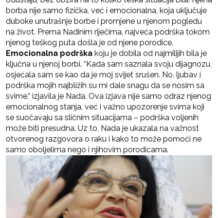
borba nije samo fizička, već i emocionalna, koja uključuje
duboke unutrašnje borbe i promjene u njenom pogledu
na život. Prema Nadinim riječima, najveća podrška tokom
njenog teškog puta došla je od njene porodice.
Emocionalna podrška
koju je dobila od najmilijih bila je
ključna u njenoj borbi. “Kada sam saznala svoju dijagnozu,
osjećala sam se kao da je moj svijet srušen. No, ljubav i
podrška mojih najbližih su mi dale snagu da se nosim sa
svime,” izjavila je Nada. Ova izjava nije samo odraz njenog
emocionalnog stanja, već i važno upozorenje svima koji
se suočavaju sa sličnim situacijama – podrška voljenih
može biti presudna. Uz to, Nada je ukazala na važnost
otvorenog razgovora o raku i kako to može pomoći ne
samo oboljelima nego i njihovim porodicama.