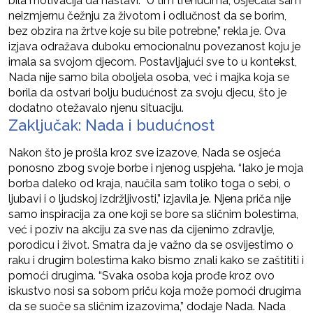
bila motivacija da nastavi. “U tim trenucima, osjećala sam
neizmjernu čežnju za životom i odlučnost da se borim,
bez obzira na žrtve koje su bile potrebne,” rekla je. Ova
izjava odražava duboku emocionalnu povezanost koju je
imala sa svojom djecom. Postavljajući sve to u kontekst,
Nada nije samo bila oboljela osoba, već i majka koja se
borila da ostvari bolju budućnost za svoju djecu, što je
dodatno otežavalo njenu situaciju.
Zaključak: Nada i budućnost
Nakon što je prošla kroz sve izazove, Nada se osjeća
ponosno zbog svoje borbe i njenog uspjeha. “Iako je moja
borba daleko od kraja, naučila sam toliko toga o sebi, o
ljubavi i o ljudskoj izdržljivosti,” izjavila je. Njena priča nije
samo inspiracija za one koji se bore sa sličnim bolestima,
već i poziv na akciju za sve nas da cijenimo zdravlje,
porodicu i život. Smatra da je važno da se osvijestimo o
raku i drugim bolestima kako bismo znali kako se zaštititi i
pomoći drugima. “Svaka osoba koja prođe kroz ovo
iskustvo nosi sa sobom priču koja može pomoći drugima
da se suoče sa sličnim izazovima,” dodaje Nada. Nada