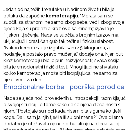
Jedan od najtežih trenutaka u Nadinom životu bila je
odluka da započne
kemoterapiju
. “Morala sam se
suočiti sa strahom, ne samo zbog sebe, već i zbog svoje
djece koja su prolazila kroz ovo sa mnom,” izjavila je.
Tijekom liječenja, Nada se suočila s brojnim izazovima,
uključujući i drastičan gubitak težine i fizičku slabost.
“Nakon kemoterapije izgubila sam 45 kilograma, a
hodanje je postalo pravo mučenje,” dodaje ona. Njen put
kroz kemoterapiju bio je pun neizvjesnosti; svaka sesija
bila je emocionalni i fizički test. Mnogi ljudi ne shvataju
koliko kemoterapija može biti iscrpljujuća, ne samo za
tijelo, već i za duh.
Emocionalne borbe i podrška porodice
Nada se sjeća noći provedenih u introspekciji, razmišljajući
o svojoj situaciji i o tome kako će se njena djeca nositi s
njom. “Postojale su noći kada nisam bila sigurna ko tješi
koga. Da li sam ja njih tješila ili su oni mene?” Ova dilema
dodatno je otežavala njenu borbu, ali njena djeca su joj