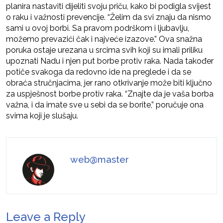
planira nastaviti dijeliti svoju priču, kako bi podigla svijest
o raku i važnosti prevencije. “Želim da svi znaju da nismo
sami u ovoj borbi. Sa pravom podrškom i ljubavlju,
možemo prevazići čak i najveće izazove.” Ova snažna
poruka ostaje urezana u srcima svih koji su imali priliku
upoznati Nadu i njen put borbe protiv raka. Nada također
potiče svakoga da redovno ide na preglede i da se
obraća stručnjacima, jer rano otkrivanje može biti ključno
za uspješnost borbe protiv raka. “Znajte da je vaša borba
važna, i da imate sve u sebi da se borite,” poručuje ona
svima koji je slušaju.
web@master
Leave a Reply