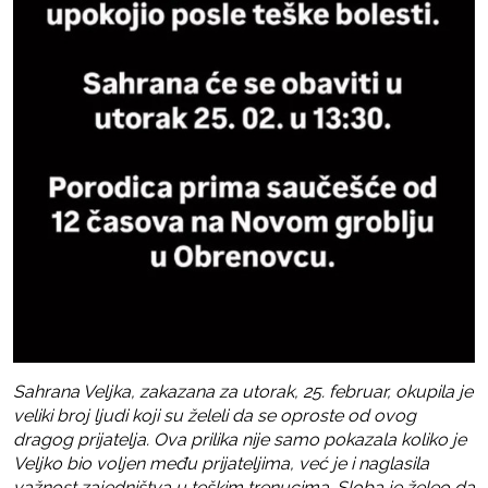
Sahrana Veljka, zakazana za utorak, 25. februar, okupila je
veliki broj ljudi koji su želeli da se oproste od ovog
dragog prijatelja. Ova prilika nije samo pokazala koliko je
Veljko bio voljen među prijateljima, već je i naglasila
važnost zajedništva u teškim trenucima. Sloba je želeo da