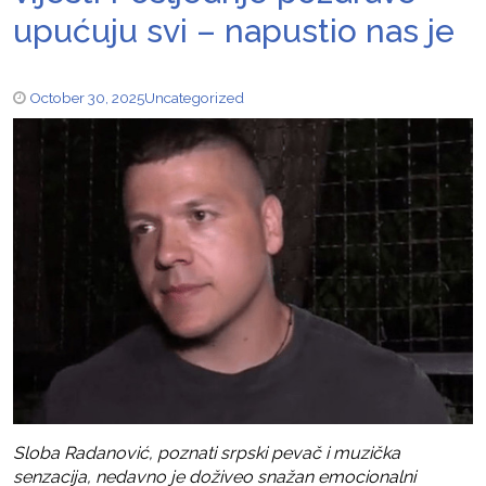
upućuju svi – napustio nas je
October 30, 2025
Uncategorized
Sloba Radanović, poznati srpski pevač i muzička
senzacija, nedavno je doživeo snažan emocionalni