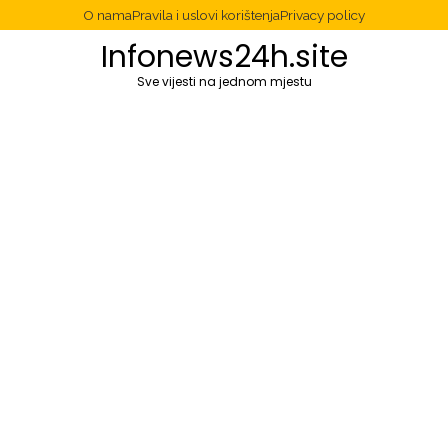
O nama
Pravila i uslovi korištenja
Privacy policy
Infonews24h.site
Sve vijesti na jednom mjestu