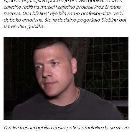
Njihovo prijateljstvo počelo je pre više godina, kada su
zajedno radili na muzici i zajedno prolazili kroz životne
izazove. Ova bliskost nije bila samo profesionalna, već i
duboko emotivna, što je dodatno pogoršalo Slobinu bol
u trenutku gubitka.
Ovakvi trenuci gubitka često potiču umetnike da se izraze