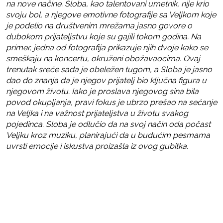
na nove načine. Sloba, kao talentovani umetnik, nije krio
svoju bol, a njegove emotivne fotografije sa Veljkom koje
je podelio na društvenim mrežama jasno govore o
dubokom prijateljstvu koje su gajili tokom godina. Na
primer, jedna od fotografija prikazuje njih dvoje kako se
smeškaju na koncertu, okruženi obožavaocima. Ovaj
trenutak sreće sada je obeležen tugom, a Sloba je jasno
dao do znanja da je njegov prijatelj bio ključna figura u
njegovom životu. Iako je proslava njegovog sina bila
povod okupljanja, pravi fokus je ubrzo prešao na sećanje
na Veljka i na važnost prijateljstva u životu svakog
pojedinca. Sloba je odlučio da na svoj način oda počast
Veljku kroz muziku, planirajući da u budućim pesmama
uvrsti emocije i iskustva proizašla iz ovog gubitka.