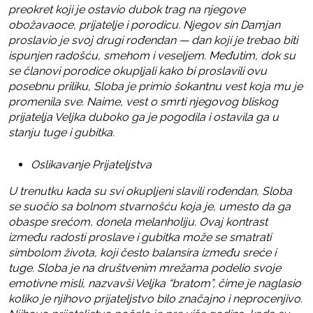
preokret koji je ostavio dubok trag na njegove
obožavaoce, prijatelje i porodicu. Njegov sin Damjan
proslavio je svoj drugi rođendan — dan koji je trebao biti
ispunjen radošću, smehom i veseljem. Međutim, dok su
se članovi porodice okupljali kako bi proslavili ovu
posebnu priliku, Sloba je primio šokantnu vest koja mu je
promenila sve. Naime, vest o smrti njegovog bliskog
prijatelja Veljka duboko ga je pogodila i ostavila ga u
stanju tuge i gubitka.
Oslikavanje Prijateljstva
U trenutku kada su svi okupljeni slavili rođendan, Sloba
se suočio sa bolnom stvarnošću koja je, umesto da ga
obaspe srećom, donela melanholiju. Ovaj kontrast
između radosti proslave i gubitka može se smatrati
simbolom života, koji često balansira između sreće i
tuge. Sloba je na društvenim mrežama podelio svoje
emotivne misli, nazvavši Veljka “bratom”, čime je naglasio
koliko je njihovo prijateljstvo bilo značajno i neprocenjivo.