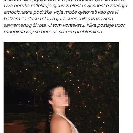
Ova poruka reflektuje njenu zrelost i svjesnost o značaju
emocionalne podrške, koja može djelovati kao pravi
balzam za dušu mladih ljudi suočenih s izazovima
savremenog života. U tom kontekstu, Nika postaje uzor
mnogima koji se bore sa sličnim problemima.