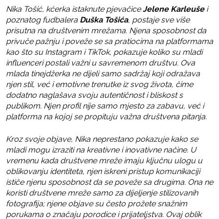
Nika Tošić, kćerka istaknute pjevačice
Jelene Karleuše
i
poznatog fudbalera
Duška Tošića
, postaje sve više
prisutna na društvenim mrežama. Njena sposobnost da
privuče pažnju i poveže se sa pratiocima na platformama
kao što su Instagram i TikTok, pokazuje koliko su mladi
influenceri postali važni u savremenom društvu. Ova
mlada tinejdžerka ne dijeli samo sadržaj koji odražava
njen stil, već i emotivne trenutke iz svog života, čime
dodatno naglašava svoju autentičnost i bliskost s
publikom. Njen profil nije samo mjesto za zabavu, već i
platforma na kojoj se propituju važna društvena pitanja.
Kroz svoje objave, Nika neprestano pokazuje kako se
mladi mogu izraziti na kreativne i inovativne načine. U
vremenu kada društvene mreže imaju ključnu ulogu u
oblikovanju identiteta, njen iskreni pristup komunikaciji
ističe njenu sposobnost da se poveže sa drugima. Ona ne
koristi društvene mreže samo za dijeljenje stilizovanih
fotografija; njene objave su često prožete snažnim
porukama o značaju porodice i prijateljstva. Ovaj oblik