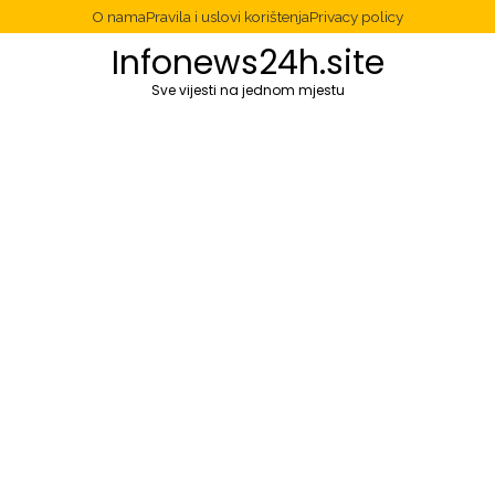
O nama
Pravila i uslovi korištenja
Privacy policy
Infonews24h.site
Sve vijesti na jednom mjestu