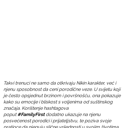
Takvi trenuci ne samo da otkrivaju Nikin karakter, već i
njenu sposobnost da ceni porodične veze. U svijetu koji
je često opsjednut brzinom i površnošću, ona pokazuje
kako su emocije i bliskost s voljenima od suštinskog
značaja. Korištenje hashtagova
poput
#FamilyFirst
dodatno ukazuje na njenu
posvećenost porodici i prijateljstvu, te poziva svoje
pratioce da njeguju slične vrijednosti u svojim životima.