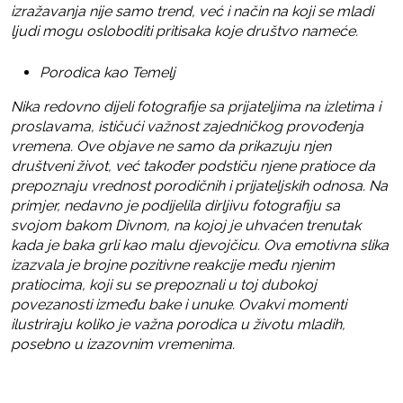
izražavanja nije samo trend, već i način na koji se mladi
ljudi mogu osloboditi pritisaka koje društvo nameće.
Porodica kao Temelj
Nika redovno dijeli fotografije sa prijateljima na izletima i
proslavama, ističući važnost zajedničkog provođenja
vremena. Ove objave ne samo da prikazuju njen
društveni život, već također podstiču njene pratioce da
prepoznaju vrednost porodičnih i prijateljskih odnosa. Na
primjer, nedavno je podijelila dirljivu fotografiju sa
svojom bakom Divnom, na kojoj je uhvaćen trenutak
kada je baka grli kao malu djevojčicu. Ova emotivna slika
izazvala je brojne pozitivne reakcije među njenim
pratiocima, koji su se prepoznali u toj dubokoj
povezanosti između bake i unuke. Ovakvi momenti
ilustriraju koliko je važna porodica u životu mladih,
posebno u izazovnim vremenima.