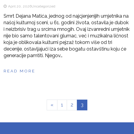
April 20, 2026
Uncategorized
Smrt Dejana Matića, jednog od najcjenjenijih umjetnika na
našoj kulturnoj sceni, u 61. godini života, ostavila je dubok
i neizbrisiv trag u srcima mnogih. Ovaj izvanredni umjetnik
nije bio samo talentovani glumac, već i muzikalna ličnost
koja je oblikovala kulturni pejzaž tokom više od tri
decenije, ostavljajući iza sebe bogatu ostavštinu koju će
generacije pamtiti. Njegov…
READ MORE
«
1
2
3