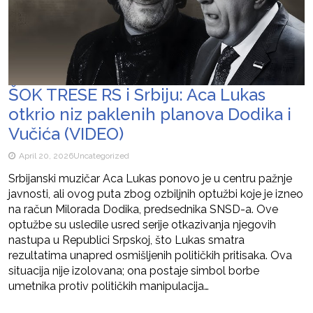
ŠOK TRESE RS i Srbiju: Aca Lukas
otkrio niz paklenih planova Dodika i
Vučića (VIDEO)
April 20, 2026
Uncategorized
Srbijanski muzičar Aca Lukas ponovo je u centru pažnje
javnosti, ali ovog puta zbog ozbiljnih optužbi koje je izneo
na račun Milorada Dodika, predsednika SNSD-a. Ove
optužbe su usledile usred serije otkazivanja njegovih
nastupa u Republici Srpskoj, što Lukas smatra
rezultatima unapred osmišljenih političkih pritisaka. Ova
situacija nije izolovana; ona postaje simbol borbe
umetnika protiv političkih manipulacija…