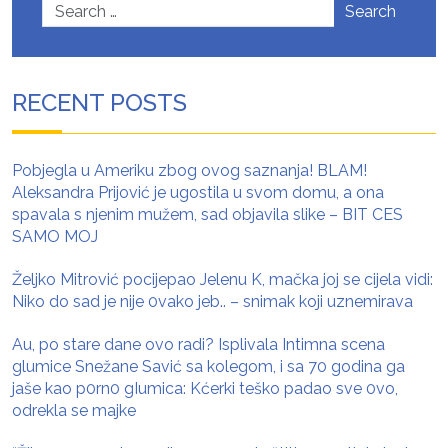
Search
RECENT POSTS
Pobjegla u Ameriku zbog ovog saznanja! BLAM!
Aleksandra Prijović je ugostila u svom domu, a ona
spavala s njenim mužem, sad objavila slike – BIT CES
SAMO MOJ
Željko Mitrović pocijepao Jelenu K, mačka joj se cijela vidi:
Niko do sad je nije 0vako jeb.. – snimak koji uznemirava
Au, po stare dane ovo radi? Isplivala Intimna scena
glumice Snežane Savić sa kolegom, i sa 70 godina ga
jaše kao p0rn0 gIumica: Kćerki teško padao sve 0vo,
odrekla se majke