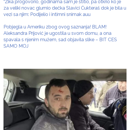
“Žika progovorio, godinama sam je štitio, pa otkrio ko je
za veliki novac glumio dečka Slavici Ćukteraš dok je bila u
vezi sa njim: Podijelio i intimni snimak auu
Pobjegla u Ameriku zbog ovog saznanja! BLAM!
Aleksandra Prijović je ugostila u svom domu, a ona
spavala s njenim mužem, sad objavila slike – BIT CES
SAMO MOJ