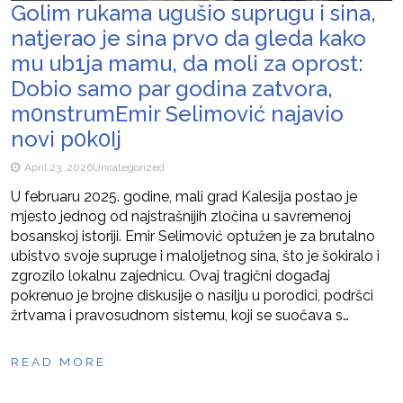
Golim rukama ugušio suprugu i sina,
natjerao je sina prvo da gleda kako
mu ub1ja mamu, da moli za oprost:
Dobio samo par godina zatvora,
m0nstrumEmir Selimović najavio
novi p0k0Ij
April 23, 2026
Uncategorized
U februaru 2025. godine, mali grad Kalesija postao je
mjesto jednog od najstrašnijih zločina u savremenoj
bosanskoj istoriji. Emir Selimović optužen je za brutalno
ubistvo svoje supruge i maloljetnog sina, što je šokiralo i
zgrozilo lokalnu zajednicu. Ovaj tragični događaj
pokrenuo je brojne diskusije o nasilju u porodici, podršci
žrtvama i pravosudnom sistemu, koji se suočava s…
READ MORE